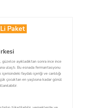
’Li Paket
rkesi
k, güzelce ayıkladıktan sonra ince ince
suna ulaştı. Bu esnada fermantasyonu
isindeki faydalı içeriği ve canlılığı
üçük çocuktan en yaşlısına kadar gönül
lanılabilir.
ştırılıp tüketilebilir, yemeklerde ve