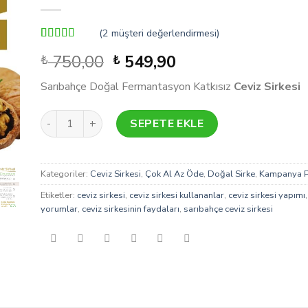
(
2
müşteri değerlendirmesi)
1
müşteri
Orijinal
Şu
750,00
549,90
₺
₺
puanına
dayanarak 5
fiyat:
andaki
üzerinden
Sarıbahçe Doğal Fermantasyon Katkısız
Ceviz Sirkesi
₺ 750,00.
fiyat:
5.00
puan
aldı
₺ 549,90.
Ceviz Sirkesi Doğal Fermente 500 ml 2'Li Paket adet
SEPETE EKLE
Kategoriler:
Ceviz Sirkesi
,
Çok Al Az Öde
,
Doğal Sirke
,
Kampanya Pa
Etiketler:
ceviz sirkesi
,
ceviz sirkesi kullananlar
,
ceviz sirkesi yapımı
yorumlar
,
ceviz sirkesinin faydaları
,
sarıbahçe ceviz sirkesi