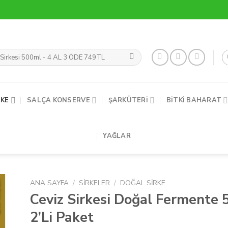
RKE
SALÇA KONSERVE
ŞARKÜTERI
BITKI BAHARAT
YAĞLAR
ANA SAYFA
/
SIRKELER
/
DOĞAL SIRKE
Ceviz Sirkesi Doğal Fermente 
2’Li Paket