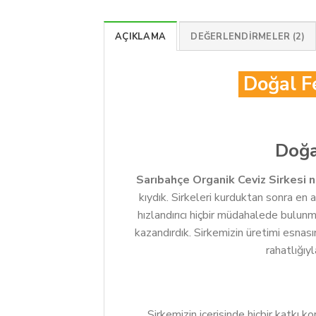
AÇIKLAMA
DEĞERLENDIRMELER (2)
Doğal Fe
Doğa
Sarıbahçe Organik Ceviz Sirkesi na
kıydık. Sirkeleri kurduktan sonra e
hızlandırıcı hiçbir müdahalede bulun
kazandırdık. Sirkemizin üretimi esnas
rahatlığıyl
Sirkemizin içerisinde hiçbir katkı k