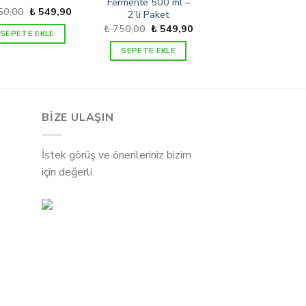
Fermente 500 ml –
Orijinal
Şu
50,00
₺
549,90
2’li Paket
fiyat:
andaki
Orijinal
Şu
₺
750,00
₺
549,90
₺ 750,00.
fiyat:
SEPETE EKLE
fiyat:
andaki
₺ 549,90.
₺ 750,00.
fiyat:
SEPETE EKLE
₺ 549,90.
BİZE ULAŞIN
İstek görüş ve önerileriniz bizim
için değerli.