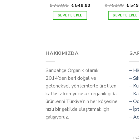
Orijinal
Şu
Orijina
₺
750,00
₺
549,90
₺
750,00
₺
549
fiyat:
andaki
fiyat:
₺ 750,00.
fiyat:
₺ 750
SEPETE EKLE
SEPETE EKLE
₺ 549,90.
HAKKIMIZDA
SA
Sarıbahçe Organik olarak
– Hi
2014’den beri doğal ve
– Sı
geleneksel yöntemlerle üretilen
– Ku
katkısız koruyucusuz organik gıda
– Ka
ürünlerini Türkiye’nin her köşesine
– Ö
hızlı bir şekilde ulaştırmak için
– İp
çalışıyoruz.
– Ad
– Di