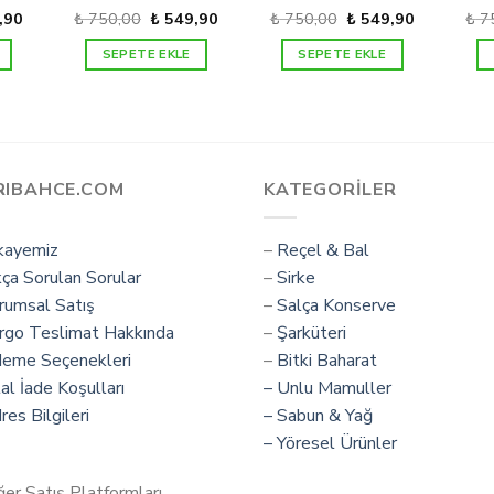
l
Şu
Orijinal
Şu
Orijinal
Şu
,90
₺
750,00
₺
549,90
₺
750,00
₺
549,90
₺
7
andaki
fiyat:
andaki
fiyat:
andaki
,00.
fiyat:
₺ 750,00.
fiyat:
₺ 750,00.
fiyat:
SEPETE EKLE
SEPETE EKLE
₺ 549,90.
₺ 549,90.
₺ 549,90.
RIBAHCE.COM
KATEGORILER
kayemiz
–
Reçel & Bal
kça Sorulan Sorular
–
Sirke
rumsal Satış
–
Salça Konserve
rgo Teslimat Hakkında
–
Şarküteri
deme Seçenekleri
–
Bitki Baharat
tal İade Koşulları
–
Unlu Mamuller
res Bilgileri
– Sabun & Yağ
– Yöresel Ürünler
ğer Satış Platformları