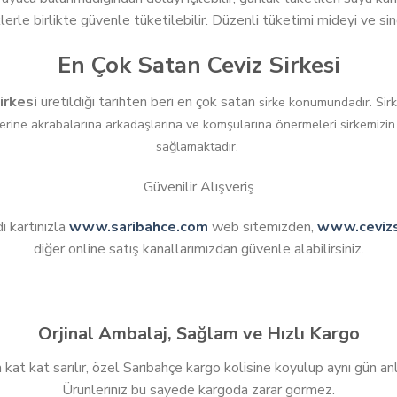
klerle birlikte güvenle tüketilebilir. Düzenli tüketimi mideyi ve si
En Çok Satan Ceviz Sirkesi
irkesi
üretildiği tarihten beri en çok satan
sirke konumundadır. Sirk
elerine akrabalarına arkadaşlarına ve komşularına önermeleri sirkemizi
sağlamaktadır.
Güvenilir Alışveriş
i kartınızla
www.saribahce.com
web sitemizden,
www.cevizs
diğer online satış kanallarımızdan güvenle alabilirsiniz.
Orjinal Ambalaj, Sağlam ve Hızlı Kargo
 kat kat sarılır, özel Sarıbahçe kargo kolisine koyulup aynı gün an
Ürünleriniz bu sayede kargoda zarar görmez.