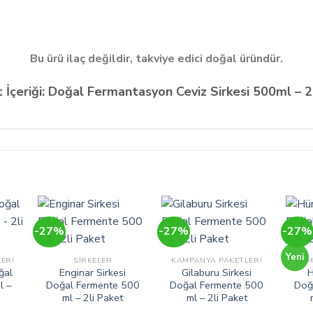
Bu ürü ilaç değildir, takviye edici doğal üründür.
 İçeriği: Doğal Fermantasyon Ceviz Sirkesi 500ml – 
-27%
-27%
-27%
Yeni
ERI
SIRKELER
KAMPANYA PAKETLERI
KAM
ğal
Enginar Sirkesi
Gilaburu Sirkesi
H
l –
Doğal Fermente 500
Doğal Fermente 500
Doğ
ml – 2li Paket
ml – 2li Paket