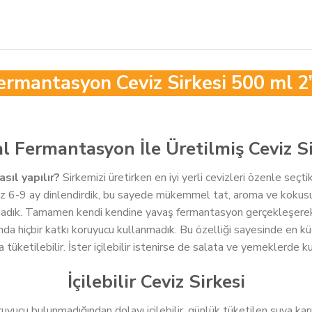
rmantasyon Ceviz Sirkesi 500 ml 2
l Fermantasyon İle Üretilmiş Ceviz Si
sıl yapılır?
Sirkemizi üretirken en iyi yerli cevizleri özenle seçti
n az 6-9 ay dinlendirdik, bu sayede mükemmel tat, aroma ve koku
madık. Tamamen kendi kendine yavaş fermantasyon gerçekleşerek içer
ında hiçbir katkı koruyucu kullanmadık. Bu özelliği sayesinde en k
a tüketilebilir. İster içilebilir istenirse de salata ve yemeklerde kul
İçilebilir Ceviz Sirkesi
oruyucu bulunmadığından dolayı içilebilir, günlük tüketilen suya karı