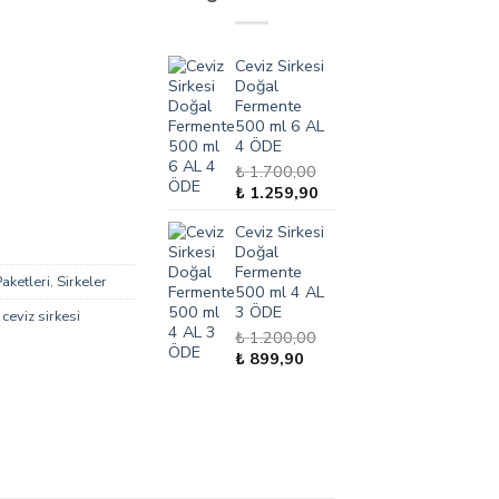
Ceviz Sirkesi
Doğal
Fermente
500 ml 6 AL
4 ÖDE
₺
1.700,00
Orijinal
Şu
₺
1.259,90
fiyat:
andaki
Ceviz Sirkesi
₺ 1.700,00.
fiyat:
Doğal
₺ 1.259,90.
Fermente
ketleri
,
Sirkeler
500 ml 4 AL
3 ÖDE
,
ceviz sirkesi
₺
1.200,00
Orijinal
Şu
₺
899,90
fiyat:
andaki
₺ 1.200,00.
fiyat:
₺ 899,90.