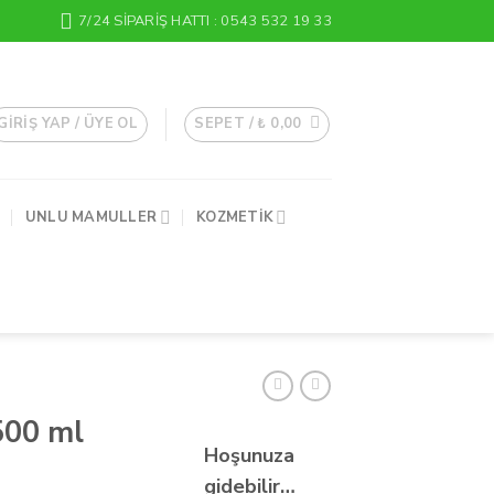
7/24 SIPARIŞ HATTI : 0543 532 19 33
GIRIŞ YAP / ÜYE OL
SEPET /
₺
0,00
UNLU MAMULLER
KOZMETIK
500 ml
Hoşunuza
gidebilir…