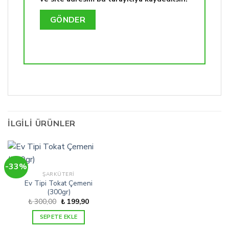
İLGILI ÜRÜNLER
-33%
ŞARKÜTERI
Ev Tipi Tokat Çemeni
(300gr)
Orijinal
Şu
₺
300,00
₺
199,90
fiyat:
andaki
₺ 300,00.
fiyat:
SEPETE EKLE
₺ 199,90.