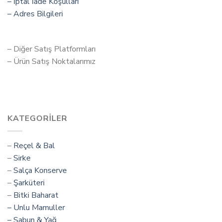
– İptal İade Koşulları
– Adres Bilgileri
– Diğer Satış Platformları
– Ürün Satış Noktalarımız
KATEGORILER
–
Reçel & Bal
–
Sirke
–
Salça Konserve
–
Şarküteri
–
Bitki Baharat
–
Unlu Mamuller
– Sabun & Yağ