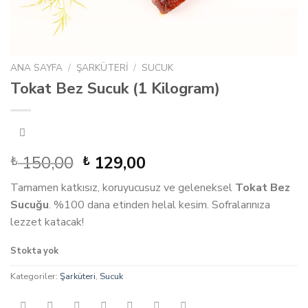
ANA SAYFA
/
ŞARKÜTERI
/
SUCUK
Tokat Bez Sucuk (1 Kilogram)
Orijinal
Şu
150,00
129,00
₺
₺
fiyat:
andaki
Tamamen katkısız, koruyucusuz ve geleneksel
Tokat Bez
₺ 150,00.
fiyat:
Sucuğu
. %100 dana etinden helal kesim. Sofralarınıza
₺ 129,00.
lezzet katacak!
Stokta yok
Kategoriler:
Şarküteri
,
Sucuk